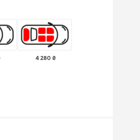
₴
4 280 ₴