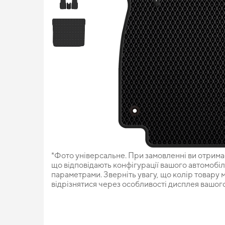
*Фото універсальне. При замовленні ви отрима
що відповідають конфігурації вашого автомобі
параметрами. Зверніть увагу, що колір товару
відрізнятися через особливості дисплея вашо