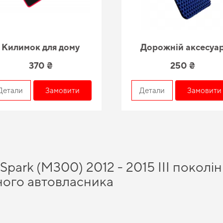
Килимок для дому
Дорожній аксесуа
370 ₴
250 ₴
Детали
Замовити
Детали
Замовити
Spark (M300) 2012 - 2015 III поколі
ного автовласника
ити килимки в авто
та отримати продукцію високої якості, яка надовго забезпечи
е практичне рішення для свого авто, замовити
авто ева
легко онлайн. Наш катал
іки до авто
та допоможе автомобілю повністю розкрити свій потенціал завдяки в