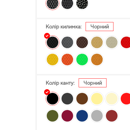
Колір килимка:
Чорний
Колір канту:
Чорний