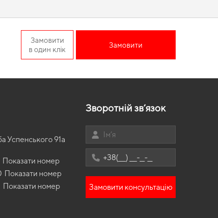
ння USA Hatchback рест - це
Замовити
Замовити
в один клік
овготривалий захист від бруду та вологи. Якщо хочете
 вигляд,
eva килимки для ford focus
стають продуманим
Зворотній зв’язок
ба Успенського 91а
Показати номер
0
Показати номер
3
Показати номер
Замовити консультацію