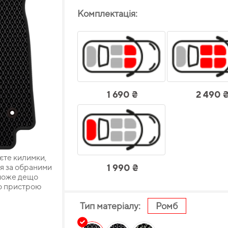
Комплектація:
1 690 ₴
2 490 
єте килимки,
ля за обраними
1 990 ₴
 може дещо
го пристрою
Тип матеріалу:
Ромб