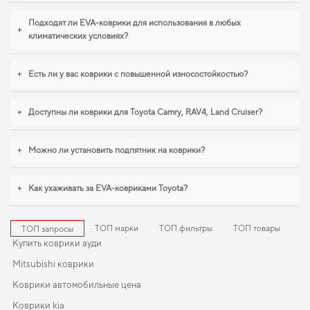
внешний вид,
коврики пежо експерт
,
для nissan juke коврики
обеспечивают
надежную эксплуатацию. И дальше будем помогать вам поддерживать авто
Подходят ли EVA-коврики для использования в любых
+
в отличном состоянии, предлагая только качественную продукцию.
климатических условиях?
+
Есть ли у вас коврики с повышенной износостойкостью?
+
Доступны ли коврики для Toyota Camry, RAV4, Land Cruiser?
+
Можно ли установить подпятник на коврики?
+
Как ухаживать за EVA-ковриками Toyota?
ТОП марки
ТОП фильтры
ТОП товары
ТОП запросы
Купить коврики ауди
Mitsubishi коврики
Коврики автомобильные цена
Коврики kia