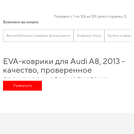
Показано с 1 по 126 из 126 (всего страниц: 1)
Возможно вы искали:
Автомобильные коврики фольксваген
Коврики chery
Купить коврики
EVA-коврики для Audi A8, 2013 -
качество, проверенное
временем и специалистами
Развернуть
Хотите улучшить оснащение авто,
купить коврики на шевроле
и сохранить
свой автомобиль в идеальном состоянии на протяжении длительного
времени. Обновите интерьер автомобиля без переплат -
коврики ева цена
делает покупку особенно выгодной. Позаботьтесь о чистоте и комфорте,
eva коврики на заказ
можно с быстрой доставкой. Изобилие товаров для
конкретных марок автомобилей позволяет нам обеспечивать
великолепную актуальность и качество для
коврики в салон заз
и даст
возможность автомобилю раскрыть весь свой потенциал благодаря