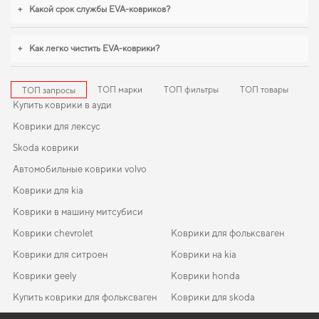
kia morning
логично дополнят оснащение салона. Продолжим работать для
+
Какой срок службы EVA-ковриков?
вашего комфорта и предлагать товары, которым можно доверять каждый
день.
+
Как легко чистить EVA-коврики?
ТОП марки
ТОП фильтры
ТОП товары
ТОП запросы
Купить коврики в ауди
Коврики для лексус
Skoda коврики
Автомобильные коврики volvo
Коврики для kia
Коврики в машину митсубиси
Коврики chevrolet
Коврики для фольксваген
Коврики для ситроен
Коврики на kia
Коврики geely
Коврики honda
Купить коврики для фольксваген
Коврики для skoda
Коврики для лексуса
Коврики хендай
EVA-коврики для Nissan Primera 1999
Коврики в салон Hyundai Elantra (HD) 2006-2011 IV поколение
Коврики ева бмв
Коврики для volvo
Коврики nissan