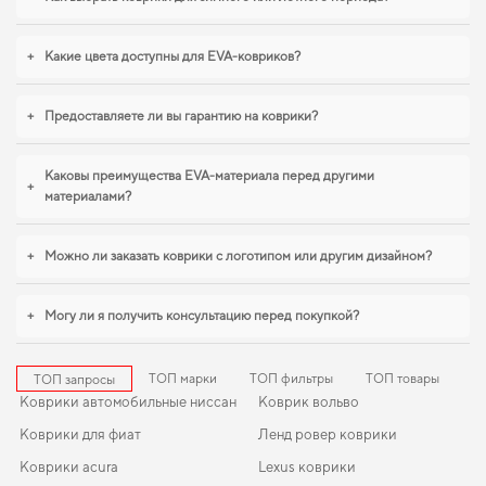
EVA-коврики для Peugeot Expert
действительно стоит вашего
+
Какие цвета доступны для EVA-ковриков?
внимания
+
Предоставляете ли вы гарантию на коврики?
Процесс изготовления наших ковриков из EVA материала учитывает все
ваши предпочтения и стандарты качества,
коврики автомобильные ева
делает поездку комфортной благодаря продуманному дизайну и
Каковы преимущества EVA-материала перед другими
функциональности. Сделайте салон более защищённым от грязи и влаги,
+
материалами?
купить коврики для opel corsa
удобно прямо на сайте. Продуманная защита
пола начинается с правильного выбора,
коврик для citroen c3
,
коврики для
рено мастер
помогают поддерживать чистоту без лишних усилий. И дальше
+
Можно ли заказать коврики с логотипом или другим дизайном?
будем помогать вам поддерживать авто в отличном состоянии, предлагая
только качественную продукцию.
+
Могу ли я получить консультацию перед покупкой?
ТОП марки
ТОП фильтры
ТОП товары
ТОП запросы
Коврики автомобильные ниссан
Коврик вольво
Коврики для фиат
Ленд ровер коврики
Коврики acura
Lexus коврики