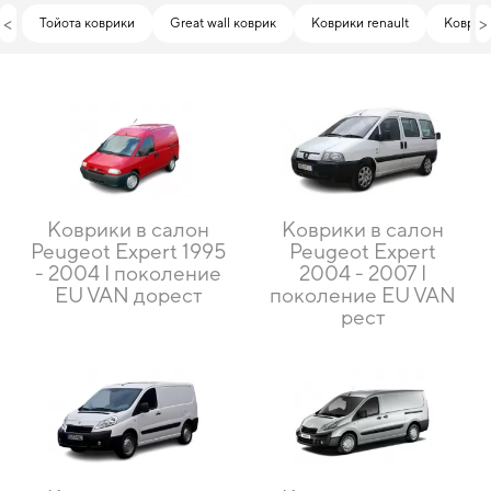
<
>
Тойота коврики
Great wall коврик
Коврики renault
Коврик
Коврики в салон
Коврики в салон
Peugeot Expert 1995
Peugeot Expert
- 2004 I поколение
2004 - 2007 I
EU VAN дорест
поколение EU VAN
рест