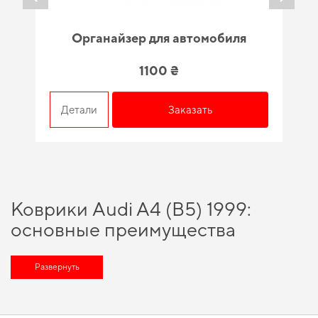
Органайзер для автомобиля
1100 ₴
Детали
Заказать
Коврики Audi A4 (B5) 1999:
основные преимущества
Коврики Audi A4 (B5) 1999 — это не просто аксессуар, а необходимый
элемент, который обеспечивает защиту и чистоту салона. Эти коврики не
Развернуть
только предотвращают загрязнение, но и добавляют автомобилю стиль и
комфорт.
Основные преимущества товара: