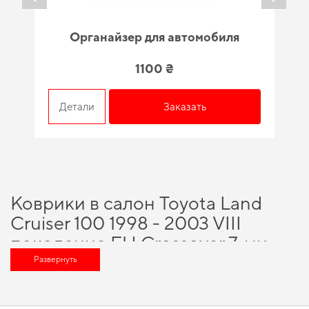
Органайзер для автомобиля
1100 ₴
Детали
Заказать
Коврики в салон Toyota Land
Cruiser 100 1998 - 2003 VIII
поколение EU Crossover 7-ми
местная - разумный выбор для
Развернуть
каждого автовладельца
Обновите функциональность своего авто,
купить коврики на фольксваген