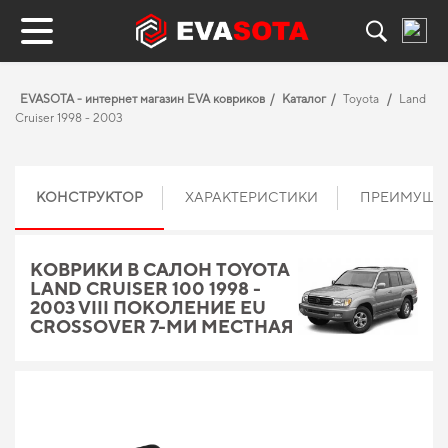
EVASOTA - интернет магазин EVA ковриков
Каталог
Toyota
Land
Cruiser 1998 - 2003
КОНСТРУКТОР
ХАРАКТЕРИСТИКИ
ПРЕИМУЩЕ
КОВРИКИ В САЛОН TOYOTA
LAND CRUISER 100 1998 -
2003 VIII ПОКОЛЕНИЕ EU
CROSSOVER 7-МИ МЕСТНАЯ