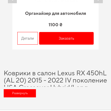
Органайзер для автомобиля
1100 ₴
Детали
Заказать
Коврики в салон Lexus RX 450hL
(AL 20) 2015 - 2022 IV поколение
USA Crossover Hybrid/Long -
качество, проверенное
Развернуть
временем и специалистами
Технологии и инновации, на которых построено наше производство,