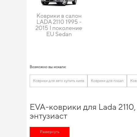
Коврики в салон
LADA 2110 1995 -
2015 I поколение
EU Sedan
Возможно вы искали:
Коврики для авто купить киев
Коврики для nissan
Ков
EVA-коврики для Lada 2110
энтузиаст
Технологии и инновации, на которых построено наше произво
автомобиле в любое время года. Хотите обновить салон авто
Развернуть