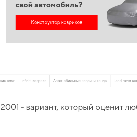
свой автомобиль?
Конструктор ковриков
рик bmw
Infiniti коврики
Автомобильные коврики хонда
Land rover к
, 2001 - вариант, который оценит 
дство, помогут вам сэкономить время и средства, а именно
коврики в автомоби
мобиля -
автомобильные коврики eva цена
помогает разумно сэкономить Обнови