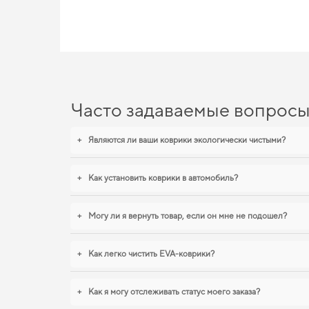
уже сегодня. Наш каталог позволяет вам найти высококласс
привлекательность вашего авто, повысив его ценность на ры
EVA-коврики для Lada 2110
Созданные из прочного EVA материала, наши коврики обесп
лет. Когда важна точная посадка и аккуратный вид,
купить ковр
коврики в салон citroen
обеспечивают надежную эксплуатацию.
Часто задаваемые вопрос
+
Являются ли ваши коврики экологически чистыми?
+
Как установить коврики в автомобиль?
+
Могу ли я вернуть товар, если он мне не подошел?
+
Как легко чистить EVA-коврики?
+
Как я могу отслеживать статус моего заказа?