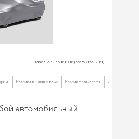
Показано с 1 по 18 из 18 (всего страниц: 1)
оврики
Коврики в машину пежо
Коврик фольксваген
Автоковрики маз
любой автомобильный
ль купить
и насладиться безупречной заботой о вашем
те защиту пола без лишних затрат,
коврики ева заказать
стоит