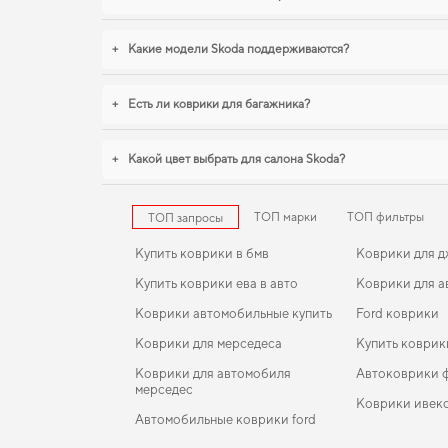
+
Какие модели Skoda поддерживаются?
+
Есть ли коврики для багажника?
+
Какой цвет выбрать для салона Skoda?
ТОП марки
ТОП фильтры
ТОП запросы
Купить коврики в бмв
Коврики для 
Купить коврики ева в авто
Коврики для а
Коврики автомобильные купить
Ford коврики
Коврики для мерседеса
Купить коврик
Коврики для автомобиля
Автоковрики 
мерседес
Коврики ивек
Автомобильные коврики ford