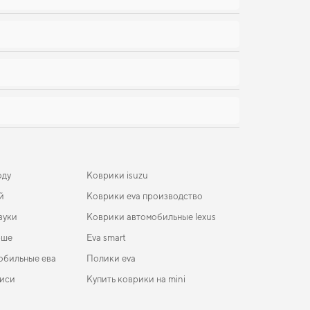
оду
Коврики isuzu
й
Коврики eva производство
зуки
Коврики автомобильные lexus
рше
Eva smart
обильные ева
Полики eva
иси
Купить коврики на mini