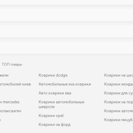
ТОП товары
джили
Коврики dodge
Коврики на шк
втомобилей киев
Автомобильные eva коврики
Коврики хюнда
Авто коврики ева
Коврики для су
и mercedes
Коврики автомобильные
Коврики на по
шевроле
фольксваген
Коврики автом
Коврики opel
о
Коврики мицуб
Коврики на форд