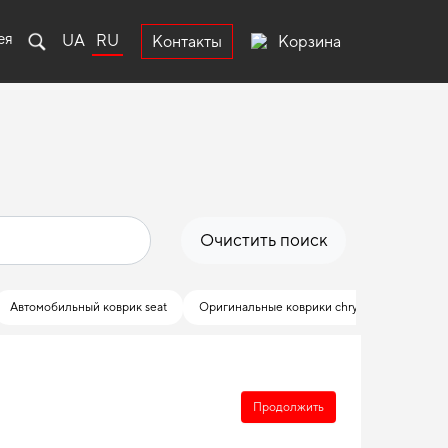
ея
UA
RU
Корзина
Контакты
Очистить поиск
Автомобильный коврик seat
Оригинальные коврики chrysler
Купить
Продолжить