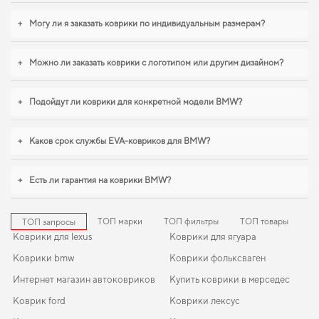
баланс между эстетикой и функциональностью,
коврики в салон для ford s
max
+
,
коврики форд эксплорер
Могу ли я заказать коврики по индивидуальным размерам?
помогают поддерживать чистоту без лишних
усилий. Будем рады и в дальнейшем помогать вам ухаживать за
автомобилем и предлагать только проверенные решения высокого
+
Можно ли заказать коврики с логотипом или другим дизайном?
качества.
+
Подойдут ли коврики для конкретной модели BMW?
+
Каков срок службы EVA-ковриков для BMW?
+
Есть ли гарантия на коврики BMW?
ТОП марки
ТОП фильтры
ТОП товары
ТОП запросы
Коврики для lexus
Коврики для ягуара
Коврики bmw
Коврики фольксваген
Интернет магазин автоковриков
Купить коврики в мерседес
Коврик ford
Коврики лексус