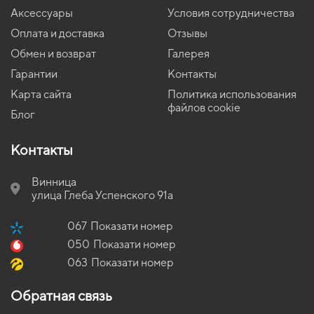
Коврики opel
EVA-коврики для Honda Civic 1992
Коврики chrysler
Коврики в салон Volkswagen Crafter 2016-… II поколение EU
Аксессуары
Условия сотрудничества
VAN
Коврики chevrolet
EVA-коврики для Nissan Altima 2004
Коврики Changan
Оплата и доставка
Отзывы
Коврики в салон Pontiac Solstice 2004 - 2010 I поколение UA
Коврики kia
EVA-коврики для Citroen C4 Picasso Grand 2016
Коврики Isuzu
Cabriolet
Обмен и возврат
Галерея
EVA-коврики для Volvo S60 2011
Гарантии
Контакты
Коврики в салон BMW Z4 E89 2009-2016 II поколение EU
Coupe
EVA-коврики для Mercedes-Benz TN-Class 1986
Карта сайта
Политика использования
Коврики в салон Dacia Sandero (B52) 2012-2020 II поколение
файлов cookie
EVA-коврики для Mitsubishi Space Star 1998
Блог
EU Crossover
EVA-коврики для Toyota Scion tC 2004
Коврики в салон Volvo V70 1996 - 2000 Universal I поколение
Контакты
EU
EVA-коврики для Honda City 2006
Коврики в салон Toyota ProAce L2 2016 - … II поколение EU VAN
EVA-коврики для Jaguar XF 2010
Винница
8-ми местная
EVA-коврики для Chevrolet Silverado 2016
улица Глеба Успенского 91а
Коврики в салон Volkswagen T3 Transporter 1979-1992 III
поколение EU VAN высокий пол
EVA-коврики для ВАЗ 2108 2002
067
Показати номер
Коврики в салон Tesla Model X 2015 - 2017 I поколение USA
EVA-коврики для Chrysler Sebring 2003
050
Показати номер
Crossover 7-ми местная
EVA-коврики для Opel Combo 2010
063
Показати номер
Коврики в салон Buick Regal Tour X 2017-… VI поколение EU
Eva коврики для great wall haval m4
Crossover
Обратная связь
EVA-коврики для Fiat Tipo 1995
Коврики в салон Hyundai Accent (MC) 2005-2010 III поколение
EU Sedan