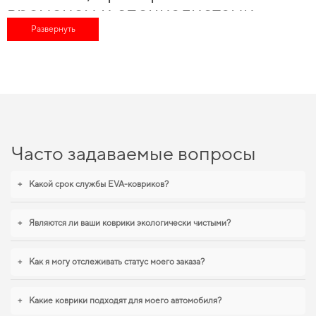
временем и специалистами
Развернуть
Выбирая нас, вы получаете непревзойденную поддержку в выборе лучшего
для вашего авто, а именно
купить коврики mercedes
и получить
высококачественные продукты, которые надолго сохранят ваш комфорт и
безопасность. Ищете баланс качества и экономии -
ева полики цена
остаётся доступной для каждого. Выбирайте практичное решение для авто,
ева коврики на заказ
будет правильным шагом. Одна из особенностей
наших решений состоит в специализации по маркам авто, что позволит
максимально уменьшить затраты на
коврики для фиат
и гарантирует
долговечность и надежность решений даже для самых требовательных
Часто задаваемые вопросы
автомобилистов. Выбирайте практичные решения для водителей,
аксессуары к авто
подарят вам уверенность в надежности и безопасности
вашего автомобиля.
+
Какой срок службы EVA-ковриков?
EVA-коврики для BMW X5, 1999 —
+
Являются ли ваши коврики экологически чистыми?
лучший выбор по цене и качеству
Используйте наш широкий спектр EVA ковриков, и вы увидите, как они
+
Как я могу отслеживать статус моего заказа?
могут преобразить ваш автомобиль и
коврик ева в багажник
предаст
вашему авто эксклюзивный вид, который подчеркнет ваш индивидуальный
стиль. Для тех, кто ценит чистоту и практичность,
купить коврики для opel
+
Какие коврики подходят для моего автомобиля?
meriva
поможет быстро решить задачу без лишних хлопот. Когда требуется