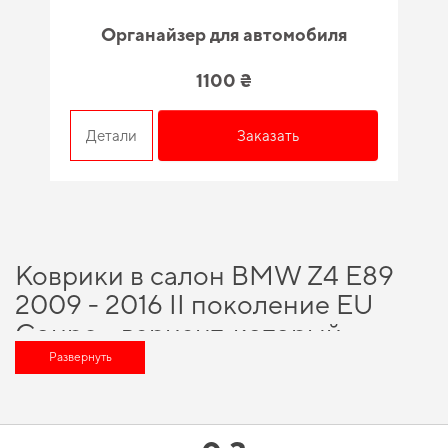
Органайзер для автомобиля
1100 ₴
Детали
Заказать
Коврики в салон BMW Z4 E89
2009 - 2016 II поколение EU
Coupe - вариант, который
оценит любой автомобильный
Развернуть
энтузиаст
Хотите улучшить оснащение авто,
автоковрики купить в украине
и
обеспечить своему автомобилю максимально возможный комфорт и