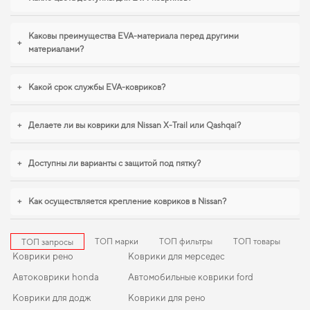
салон для mercedes benz e class
,
eva коврики для peugeot 306
логично
дополнят оснащение салона. С удовольствием продолжим помогать вам
заботиться о вашем авто и рекомендовать продукцию, в надежности
Каковы преимущества EVA-материала перед другими
+
которой уверены.
материалами?
+
Какой срок службы EVA-ковриков?
+
Делаете ли вы коврики для Nissan X-Trail или Qashqai?
+
Доступны ли варианты с защитой под пятку?
+
Как осуществляется крепление ковриков в Nissan?
ТОП марки
ТОП фильтры
ТОП товары
ТОП запросы
Коврики рено
Коврики для мерседес
Автоковрики honda
Автомобильные коврики ford
Коврики для додж
Коврики для рено