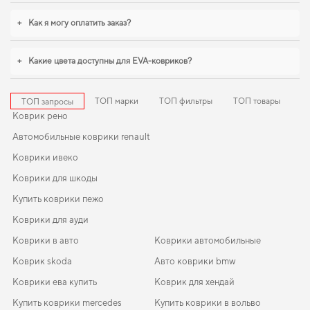
сохранить интерьер в идеальном состоянии,
купить коврики для honda hr v
удобно прямо на сайте. Если вы обновляете интерьер автомобиля,
коврики
+
Как я могу оплатить заказ?
на пежо 3008
,
коврики для киа карнивал
логично дополнят оснащение
салона. Будем рады и в дальнейшем помогать вам ухаживать за
автомобилем и предлагать только проверенные решения высокого
+
Какие цвета доступны для EVA-ковриков?
качества.
ТОП марки
ТОП фильтры
ТОП товары
ТОП запросы
Коврик рено
Автомобильные коврики renault
Коврики ивеко
Коврики для шкоды
Купить коврики пежо
Коврики для ауди
Коврики в авто
Коврики автомобильные
Коврик skoda
Авто коврики bmw
Коврики ева купить
Коврик для хендай
Купить коврики mercedes
Купить коврики в вольво