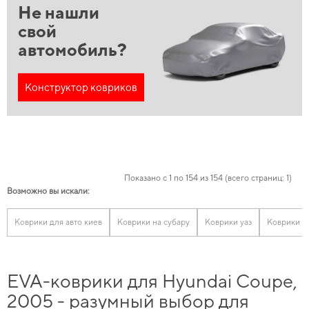
Не нашли
свой
автомобиль?
Конструктор ковриков
Показано с 1 по 154 из 154 (всего страниц: 1)
Возможно вы искали:
Коврики для авто киев
Коврики на субару
Коврики уаз
Коврики п
EVA-коврики для Hyundai Coupe,
2005 - разумный выбор для