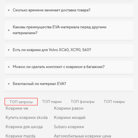
купить коврики для chevrolet niva
поможет быстро решить задачу без
лишних хлопот. Когда требуется баланс между эстетикой и
+
Сколько времени занимает доставка товара?
функциональностью,
коврики для авто dacia solenza
,
eva коврики для lexus
2017
обеспечивают надежную эксплуатацию. Мы всегда готовы
поддерживать вас в уходе за автомобилем и предлагать только
Каковы преимущества EVA-материала перед другими
+
действительно достойные товары.
материалами?
+
Есть ли коврики для Volvo XC60, XC90, S60?
+
Можно ли сделать комплект с ковриком в багажник?
+
Безопасный ли материал EVA?
ТОП марки
ТОП фильтры
ТОП товары
ТОП запросы
Коврики vw
Коврики равон
Купить коврики skoda
Коврики хюндай
Коврики для шкода
Subaru коврики
Коврики mazda
Автомобильные коврики цена