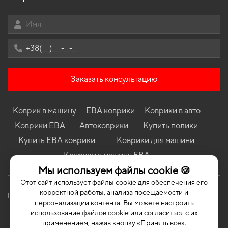
Коврики в салон Toyota Yaris Cross XP210 2020 - … IV поколение
EU Crossover
Коврики в салон Nissan X-Trail T30 2001 - 2007 I поколение EU
Crossover правый руль
Коврики в салон Chery Amulet 2003-2014 I поколение EU
Liftback
Коврики в салон Renault Twingo 1992 - 2007 I поколение EU
Заказать консультацию
Hatchback
Коврики Zeekr 7X 2024 - ... I поколение China Crossover
Коврик в машину
ЕВА коврики
Коврики в авто
Коврики Citroen C3 Pluriel 2003 - 2010 I поколение EU Cabriolet
Коврики ЕВА
Автоковрики
Купить полики
Коврики Seat Toledo 2012 - 2019 IV поколение EU Liftback
Купить ЕВА коврики
Коврики для машини
Коврики Peugeot 806 1994 - 2002 I поколение EU Minivan
Коврики в машину ЕВА
Мы используем файлы cookie 🍪
Этот сайт использует файлы cookie для обеспечения его
корректной работы, анализа посещаемости и
Политика конфиденциальности
Публичная оферта
персонализации контента. Вы можете настроить
использование файлов cookie или согласиться с их
применением, нажав кнопку «Принять все».