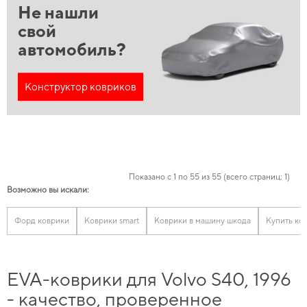
Не нашли
свой
автомобиль?
Конструктор ковриков
Показано с 1 по 55 из 55 (всего страниц: 1)
Возможно вы искали:
Форд коврики
Коврики smart
Коврики в машину шкода
Купить ко
EVA-коврики для Volvo S40, 1996
- качество, проверенное