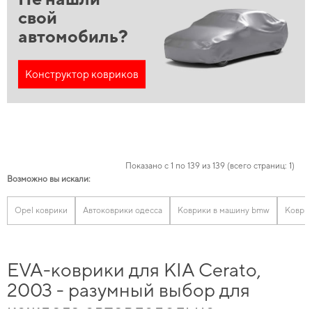
свой
автомобиль?
Конструктор ковриков
Показано с 1 по 139 из 139 (всего страниц: 1)
Возможно вы искали:
Opel коврики
Автоковрики одесса
Коврики в машину bmw
Коврик
EVA-коврики для KIA Cerato,
2003 - разумный выбор для
каждого автовладельца