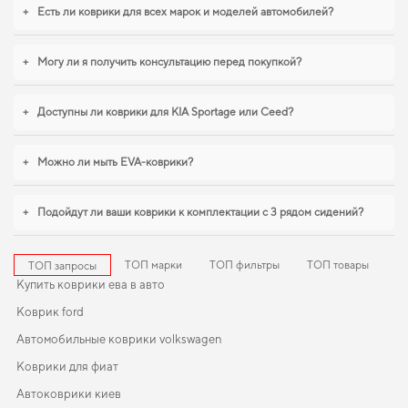
интерьер автомобиля,
коврики peugeot boxer
,
eva коврики для mg 4
+
Есть ли коврики для всех марок и моделей автомобилей?
помогают поддерживать чистоту без лишних усилий. И дальше будем
помогать вам поддерживать авто в отличном состоянии, предлагая только
качественную продукцию.
+
Могу ли я получить консультацию перед покупкой?
+
Доступны ли коврики для KIA Sportage или Ceed?
+
Можно ли мыть EVA-коврики?
+
Подойдут ли ваши коврики к комплектации с 3 рядом сидений?
ТОП марки
ТОП фильтры
ТОП товары
ТОП запросы
Купить коврики ева в авто
Коврик ford
Автомобильные коврики volkswagen
Коврики для фиат
Автоковрики киев