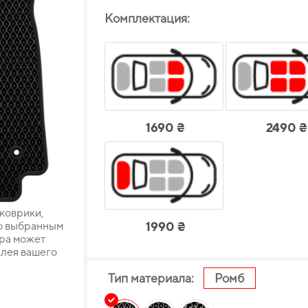
Комплектация:
1690 ₴
2490 ₴
 коврики,
о выбранным
1990 ₴
ара может
плея вашего
Тип материала:
Ромб