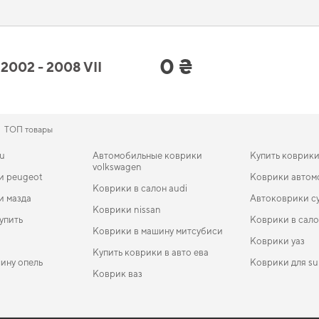
ику, но и добавят практичности вашему авто.
ord 2002 - 2008 VII поколение UA
0 ₴
02 - 2008 VII
е технологии и высокое качество,
3d полики для авто
подчеркнет статус вашего
 сейчас. Когда важна точная подгонка и аккуратный внешний вид,
eva коврики д
 поддерживать вас в уходе за автомобилем и предлагать только действительно
ТОП товары
ru
Автомобильные коврики
Купить коврик
volkswagen
и peugeot
Коврики автом
Коврики в салон audi
и мазда
Автоковрики с
Коврики nissan
упить
Коврики в сало
Коврики в машину митсубиси
Коврики уаз
Купить коврики в авто ева
ину опель
Коврики для su
Коврик ваз
ление
едес
EVA-коврики для Dacia Sandero 2019
Коврики в салон Hummer H2 2002-2010 I поколение EU
Коврики peugeot
Коврики jeep
EVA-
Ковр
Crossover
Hatc