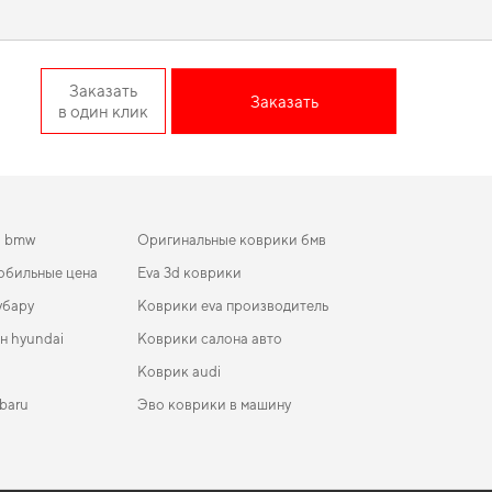
 Sedan — лучший выбор по
Заказать
Заказать
в один клик
 автомобиля, добавив стиль и элегантность. Стремитесь к
ля ваз 2102
,
автомобильный напольный коврики для honda
 достойные товары.
и bmw
Оригинальные коврики бмв
обильные цена
Eva 3d коврики
убару
Коврики eva производитель
н hyundai
Коврики салона авто
Коврик audi
baru
Эво коврики в машину
коврики для Ford Ka 2010
ики в салон Citroen ZX 1991-1998 I поколение EU
Коврики JCB
hback 3-х дверная