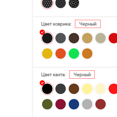
Цвет коврика:
Черный
Цвет канта:
Черный