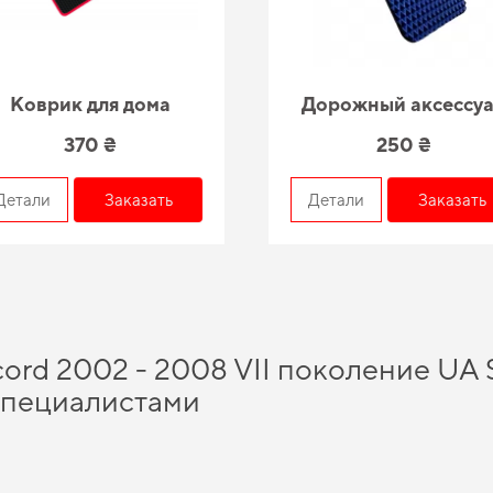
Коврик для дома
Дорожный аксессу
370 ₴
250 ₴
Детали
Заказать
Детали
Заказать
ord 2002 - 2008 VII поколение UA S
специалистами
упить
и почувствовать себя увереннее на дороге благодаря высокой надежнос
но сэкономить Обновите защиту пола без лишних затрат,
коврики для машины н
ю актуальность и качество для
коврики пежо
и позволит вашему авто всегда 