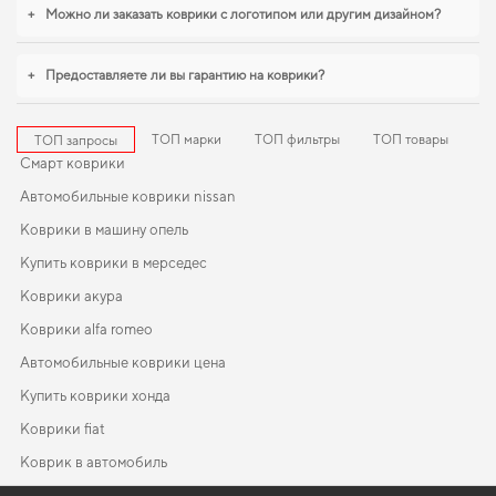
+
Можно ли заказать коврики с логотипом или другим дизайном?
привлекательность. Если хотите сохранить интерьер в идеальном
состоянии,
купить коврики для porsche cayenne
становится разумным
решением. Когда требуется баланс между эстетикой и
+
Предоставляете ли вы гарантию на коврики?
функциональностью,
коврики на тойоту камри
,
коврик для honda insight
помогают поддерживать чистоту без лишних усилий. И дальше будем
помогать вам поддерживать авто в отличном состоянии, предлагая только
ТОП марки
ТОП фильтры
ТОП товары
ТОП запросы
качественную продукцию.
Смарт коврики
Автомобильные коврики nissan
Коврики в машину опель
Купить коврики в мерседес
Коврики акура
Коврики alfa romeo
Автомобильные коврики цена
Купить коврики хонда
Коврики fiat
Коврик в автомобиль
Мерседес коврики
Коврики вольво
EVA-коврики для Lancia Ypsilon 2015
Коврики в салон Volvo 850 1991 - 1997 Universal I поколение EU
Коврики мерседес