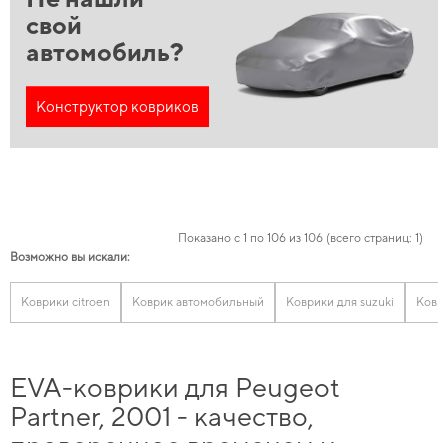
свой
автомобиль?
Конструктор ковриков
Показано с 1 по 106 из 106 (всего страниц: 1)
Возможно вы искали:
Коврики citroen
Коврик автомобильный
Коврики для suzuki
Коври
EVA-коврики для Peugeot
Partner, 2001 - качество,
проверенное временем и