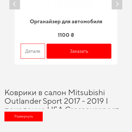
Органайзер для автомобиля
1100 ₴
Детали
Заказать
Коврики в салон Mitsubishi
Outlander Sport 2017 - 2019 I
поколение USA Crossover рест -
качество, проверенное
Развернуть
временем и специалистами