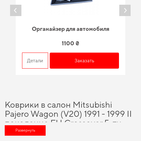
Органайзер для автомобиля
1100 ₴
Детали
Заказать
Коврики в салон Mitsubishi
Pajero Wagon (V20) 1991 - 1999 II
поколение EU Crossover 5-ти
дверная правый руль - вариант,
Развернуть