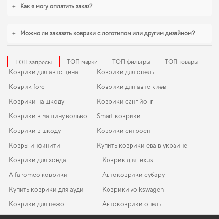
аккуратный внешний вид,
коврики в салон для jac s2
,
коврики для mazda 6
+
Как я могу оплатить заказ?
соты
обеспечивают надежную эксплуатацию. Будем рады и в дальнейшем
помогать вам ухаживать за автомобилем и предлагать только проверенные
решения высокого качества.
+
Можно ли заказать коврики с логотипом или другим дизайном?
ТОП марки
ТОП фильтры
ТОП товары
ТОП запросы
Коврики для авто цена
Коврики для опель
Коврик ford
Коврики для авто киев
Коврики на шкоду
Коврики санг йонг
Коврики в машину вольво
Smart коврики
Коврики в шкоду
Коврики ситроен
Ковры инфинити
Купить коврики ева в украине
Коврики для хонда
Коврик для lexus
Alfa romeo коврики
Автоковрики субару
Купить коврики для ауди
Коврики volkswagen
Коврики для пежо
Автоковрики опель
Купить коврики в авто киев
Коврики lexus
EVA-коврики для Ford Puma 2030
Коврики в салон BYD E2 2019-… I поколение China Hatchback
Купить коврики опель
Коврики мазда