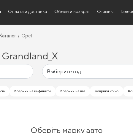
ы
Оплата и доставка
Обмен и возврат
Отзывы
Галер
Каталог
Opel
 Grandland_X
cia
Коврики на инфинити
Коврики на ваз
Коврики volvo
Ко