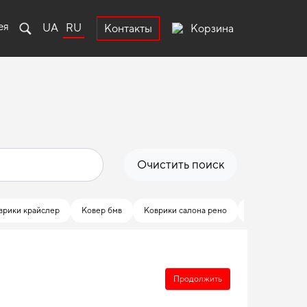
ея
UA
RU
Корзина
Контакты
Очистить поиск
врики крайслер
Ковер бмв
Коврики салона рено
Коврики eva s
Продолжить