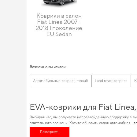
Коврики в салон
Fiat Linea 2007 -
2018 I поколение
EU Sedan
Возможно вы искали:
Автомобильные коврики renault
Land rover коврики
К
EVA-коврики для Fiat Linea
Выбирая нас, вы получаете непревзойденную поддержку в вы
длительного времени. Хотите обновить салон автомобиля -
а
позволяет вам найти высококлассные автотовары, идеально
Развернуть
зависимости от условий эксплуатации. Выбирайте практичны