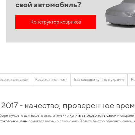
свой автомобиль?
Конструктор ковриков
оврики для додж
Коврики инфинити
Ева коврики купить в украине
Ко
, 2017 - качество, проверенное вр
боре лучшего для вашего авто, а именно
купить автоковрики в салон
и сохрани
втоковрики цены
помогает разумно сэкономить Хотите быстро обновить салон,
 подходящие для определенной марки автомобиля, предназначенные для
alfa r
е решения для водителей,
аксессуары автомобильные
не только поднимет эстети