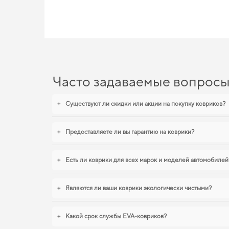
EVA-коврики для Fiat Linea
Наши EVA коврики для автомобилей сочетают в себе долговеч
привлекательность. Продуманный уход за автомобилем начин
практичность,
коврики для honda hr v
,
eva коврики для samsu
действительно достойные товары.
Часто задаваемые вопрос
+
Существуют ли скидки или акции на покупку ковриков?
+
Предоставляете ли вы гарантию на коврики?
+
Есть ли коврики для всех марок и моделей автомобилей
+
Являются ли ваши коврики экологически чистыми?
+
Какой срок службы EVA-ковриков?