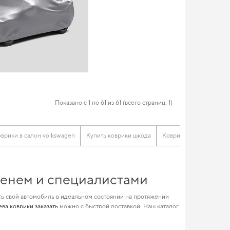
Показано с 1 по 61 из 61 (всего страниц: 1)
врики в салон volkswagen
Купить коврики шкода
Коврики хюндай
Ав
еменем и специалистами
ть свой автомобиль в идеальном состоянии на протяжении
ева коврики заказать
можно с быстрой доставкой. Наш каталог
omeo коврики
и усилит характеристики вашего авто в
ку, но и добавят практичности вашему авто.