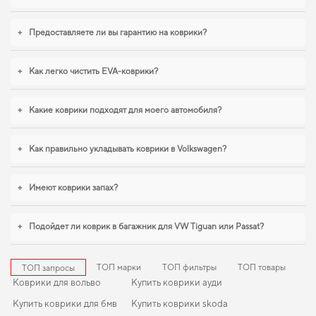
+
Предоставляете ли вы гарантию на коврики?
+
Как легко чистить EVA-коврики?
+
Какие коврики подходят для моего автомобиля?
+
Как правильно укладывать коврики в Volkswagen?
+
Имеют коврики запах?
+
Подойдет ли коврик в багажник для VW Tiguan или Passat?
ТОП марки
ТОП фильтры
ТОП товары
ТОП запросы
Коврики для вольво
Купить коврики ауди
Купить коврики для бмв
Купить коврики skoda