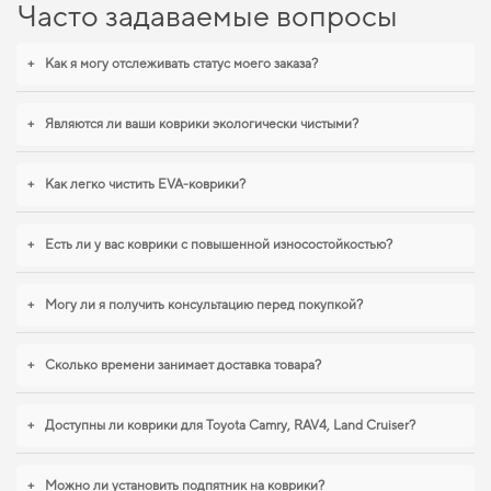
поездки более удобными,
аксессуары на авто
позволят вам наслаждаться
Часто задаваемые вопросы
более уютной и комфортной поездкой.
EVA-коврики для Toyota Corolla,
+
Как я могу отслеживать статус моего заказа?
2003 — лучший выбор по цене и
качеству
+
Являются ли ваши коврики экологически чистыми?
Используйте наш широкий спектр EVA ковриков, и вы увидите, как они
+
Как легко чистить EVA-коврики?
могут преобразить ваш автомобиль и
ева ковры для авто
поможет улучшить
внешний вид вашего автомобиля, сохраняя его привлекательность. Если
хотите сохранить интерьер в идеальном состоянии,
купить коврики для fiat
+
Есть ли у вас коврики с повышенной износостойкостью?
punto
удобно прямо на сайте. Когда требуется баланс между эстетикой и
функциональностью,
коврики в салон для acura tlx
,
коврики audi a6
обеспечивают надежную эксплуатацию. Продолжим работать для вашего
+
Могу ли я получить консультацию перед покупкой?
комфорта и предлагать товары, которым можно доверять каждый день.
+
Сколько времени занимает доставка товара?
+
Доступны ли коврики для Toyota Camry, RAV4, Land Cruiser?
+
Можно ли установить подпятник на коврики?