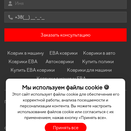
Cabriolet
Коврики в салон VAZ 2105 1980-2010 I поколение EU Sedan
Коврики Mercedes-Benz R172 SLK-Class 2011 - 2016 III
поколение USA Roadster
Коврики Porsche Macan 2014 - … I поколение EU/USA Crossover
Заказать консультацию
Коврики Mini Cooper R50 2001 - 2006 I поколение EU
Hatchback
Коврик в машину
ЕВА коврики
Коврики в авто
Коврики Fiat Doblo (263) 2014 - 2022 II поколение EU Minivan
рест
Коврики ЕВА
Автоковрики
Купить полики
Коврики Honda Fit 2007 - 2013 II поколение USA Hatchback
Купить ЕВА коврики
Коврики для машини
Коврики Renault SaFrane 1992 - 2000 I поколение EU Liftback
Коврики в машину ЕВА
Мы используем файлы cookie 🍪
Этот сайт использует файлы cookie для обеспечения его
корректной работы, анализа посещаемости и
Политика конфиденциальности
Публичная оферта
персонализации контента. Вы можете настроить
использование файлов cookie или согласиться с их
применением, нажав кнопку «Принять все».
Принять все
COPYRIGHT | EVASOTA © 2026 | ALL RIGHTS RESERVED