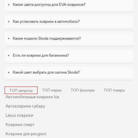
купить коврики для chevrolet niva
стоит уже сейчас. Продуманная защита
+
Какие цвета доступны для EVA-ковриков?
пола начинается с правильного выбора,
коврики для alfa romeo giulietta
,
салонные коврики для citroen c4
уверенно справляются с нагрузками.
Продолжим работать для вашего комфорта и предлагать товары, которым
+
Как установить коврики в автомобиль?
можно доверять каждый день.
+
Какие модели Skoda поддерживаются?
+
Есть ли коврики для багажника?
+
Какой цвет выбрать для салона Skoda?
ТОП марки
ТОП фильтры
ТОП товары
ТОП запросы
Автомобильные коврики kia
Автоковрики субару
Lexus коврики
Коврики смарт
Коврики для peugeot