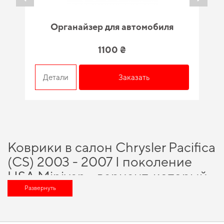
Органайзер для автомобиля
1100 ₴
Детали
Заказать
Коврики в салон Chrysler Pacifica
(CS) 2003 - 2007 I поколение
USA Minivan - вариант, который
оценит любой автомобильный
Развернуть
энтузиаст
Выбирая нас, вы получаете непревзойденную поддержку в выборе