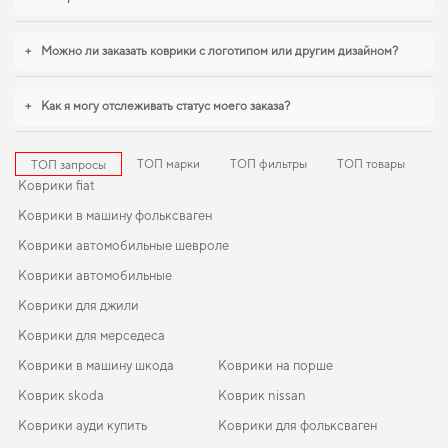
становится разумным решением. Когда требуется баланс между эстетикой
и функциональностью,
коврики для peugeot boxer
,
volkswagen passat
коврики
логично дополнят оснащение салона. С удовольствием
+
Можно ли заказать коврики с логотипом или другим дизайном?
продолжим помогать вам заботиться о вашем авто и рекомендовать
продукцию, в надежности которой уверены.
+
Как я могу отслеживать статус моего заказа?
ТОП марки
ТОП фильтры
ТОП товары
ТОП запросы
Коврики fiat
Коврики в машину фольксваген
Коврики автомобильные шевроле
Коврики автомобильные
Коврики для джили
Коврики для мерседеса
Коврики в машину шкода
Коврики на порше
Коврик skoda
Коврик nissan
Коврики ауди купить
Коврики для фольксваген