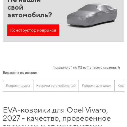
свой
автомобиль?
Конструктор ковриков
Показано с 1 по 113 из 113 (всего страниц: 1)
Возможно вы искали:
Коврики toyota
Коврики автомобильный
Коврики для додж
Коври
EVA-коврики для Opel Vivaro,
2027 - качество, проверенное
временем и специалистами