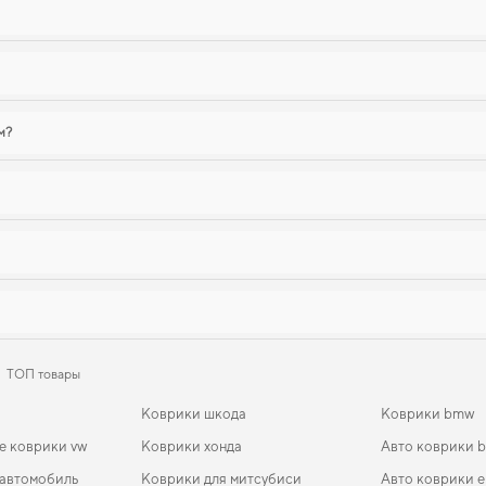
м?
ТОП товары
Коврики шкода
Коврики bmw
е коврики vw
Коврики хонда
Авто коврики 
 автомобиль
Коврики для митсубиси
Авто коврики е