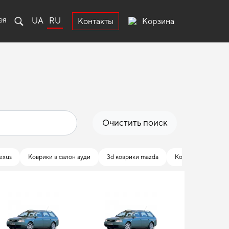
ея
UA
RU
Корзина
Контакты
Очистить поиск
exus
Коврики в салон ауди
3d коврики mazda
Коврики автомоби