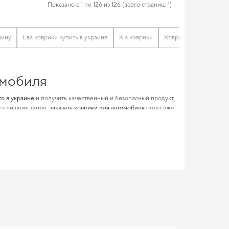
Показано с 1 по 126 из 126 (всего страниц: 1)
шину
Ева коврики купить в украине
Kia коврики
Коврики на опель
омобиля
то в украине
и получить качественный и безопасный продукт,
ез лишних затрат,
заказать коврики для автомобиля
стоит уже
коврики ваз
и усилит привлекательность вашего авто, повысив
ваемые впечатления.
стояние вашего автомобиля в течение долгих лет. Когда
 практичность,
коврики для renault modus
,
citroen c elysee
ния, которые оправдывают ожидания.