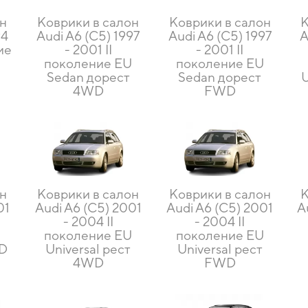
он
Коврики в салон
Коврики в салон
К
94
Audi A6 (C5) 1997
Audi A6 (C5) 1997
A
ие
- 2001 II
- 2001 II
поколение EU
поколение EU
Sedan дорест
Sedan дорест
U
4WD
FWD
он
Коврики в салон
Коврики в салон
К
01
Audi A6 (C5) 2001
Audi A6 (C5) 2001
A
- 2004 II
- 2004 II
U
поколение EU
поколение EU
WD
Universal рест
Universal рест
4WD
FWD