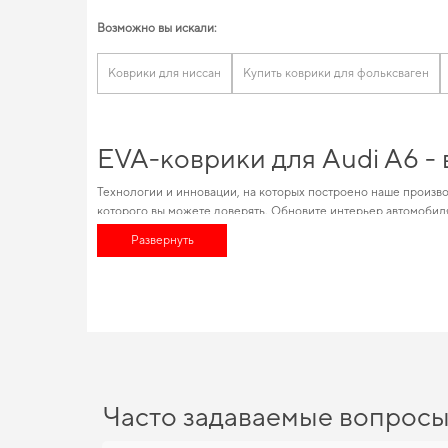
Возможно вы искали:
Коврики для ниссан
Купить коврики для фольксваген
EVA-коврики для Audi A6 -
Технологии и инновации, на которых построено наше произво
которого вы можете доверять. Обновите интерьер автомобил
сегодня. Изобилие товаров для конкретных марок автомобиле
Развернуть
его ценность на рынке. Позаботьтесь о комфорте в дороге,
ак
EVA-коврики для Audi A6 —
Коврики из EVA материала отличаются высоким качеством и д
важна точная посадка и аккуратный вид,
купить коврики для le
коврик для багажника
станут практичным решением на каждый
Часто задаваемые вопрос