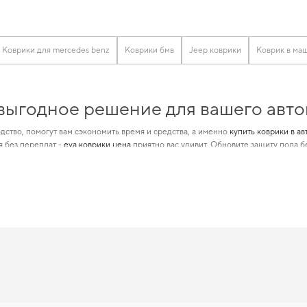
Коврики для mercedes benz
Коврики бмв
Jeep коврики
Коврик в ма
 выгодное решение для вашего авт
дство, помогут вам сэкономить время и средства, а именно
купить коврики в ав
я без переплат -
eva коврики цена
приятно вас удивит. Обновите защиту пола б
й позволяет нам обеспечивать великолепную актуальность и качество для
ева 
сессуары в автомобиль
помогут вам выделить ваш автомобиль и создать незабы
 лучший выбор по цене и качеству
изайном, который позволит вам
коврик на машину
помогает сохранить новое со
xus rx
удобно прямо на сайте. В условиях ежедневных поездок особенно важна
 день. Рады быть полезными в заботе о вашем автомобиле и предлагать реше
ы