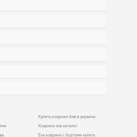
Купить коврики бмв в украине
bmw
Коврики eva каталог
ва
Eva коврики с бортами купить