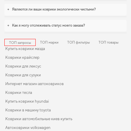
важна точная подгонка и аккуратный внешний вид,
коврики для peugeot
108
,
коврики джили ск
помогают поддерживать чистоту без лишних усилий.
+
Являются ли ваши коврики экологически чистыми?
Продолжим работать для вашего комфорта и предлагать товары, которым
можно доверять каждый день.
+
Как я могу отслеживать статус моего заказа?
ТОП марки
ТОП фильтры
ТОП товары
ТОП запросы
Купить коврики мазда
Коврики крайслер
Коврики для лексус
Коврики для сузуки
Интернет магазин автоковриков
Коврики тесла
Купить коврики hyundai
Коврики в машину toyota
Коврики автомобильные киев купить
Автоковрики volkswagen