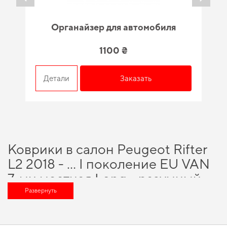
Органайзер для автомобиля
1100 ₴
Детали
Заказать
Коврики в салон Peugeot Rifter
L2 2018 - … I поколение EU VAN
7-ми местная Long - разумный
выбор для каждого
Развернуть
автовладельца
Выбирая нас, вы получаете непревзойденную поддержку в выборе