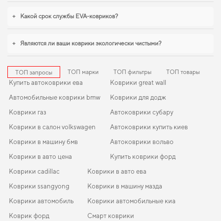
автомобилем начинается с мелочей,
купить коврики салона ваз 2106
стоит
+
Какой срок службы EVA-ковриков?
уже сейчас. В условиях ежедневных поездок особенно важна
практичность,
jeep renegade коврики
,
коврики для hyundai i10
помогают
поддерживать чистоту без лишних усилий. И дальше будем помогать вам
+
Являются ли ваши коврики экологически чистыми?
поддерживать авто в отличном состоянии, предлагая только качественную
продукцию.
ТОП марки
ТОП фильтры
ТОП товары
ТОП запросы
Купить автоковрики ева
Коврики great wall
Автомобильные коврики bmw
Коврики для додж
Коврики газ
Автоковрики субару
Коврики в салон volkswagen
Автоковрики купить киев
Коврики в машину бмв
Автоковрики вольво
Коврики в авто цена
Купить коврики форд
Коврики cadillac
Коврики в авто ева
Коврики ssangyong
Коврики в машину мазда
Коврики автомобиль
Коврики автомобильные киа
Коврик форд
Смарт коврики