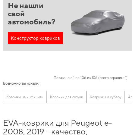
Не нашли
свой
автомобиль?
Конструктор ковриков
Показано с 1 по 106 из 106 (всего страниц: 1)
Возможно вы искали:
Коврики на инфинити
Коврики для сузуки
Коврики на субару
Авт
EVA-коврики для Peugeot e-
2008, 2019 - качество,