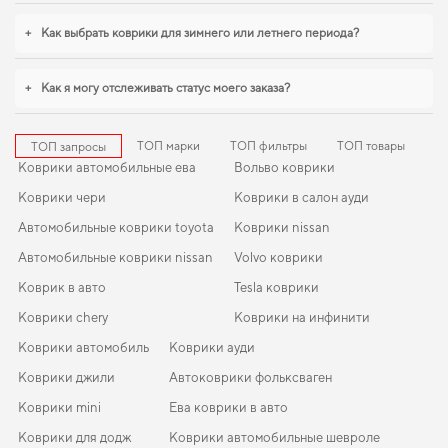
стиль и элегантность. Если хотите сохранить интерьер в идеальном
+
Как выбрать коврики для зимнего или летнего периода?
состоянии,
купить коврики для bmw x5
поможет быстро решить задачу без
лишних хлопот. Когда важна точная подгонка и аккуратный внешний вид,
eva коврики для mercedes benz ml class
,
коврики toyota hilux
становятся
+
Как я могу отслеживать статус моего заказа?
разумным выбором водителя. Продолжим работать для вашего комфорта и
предлагать товары, которым можно доверять каждый день.
ТОП марки
ТОП фильтры
ТОП товары
ТОП запросы
Коврики автомобильные ева
Вольво коврики
Коврики чери
Коврики в салон ауди
Автомобильные коврики toyota
Коврики nissan
Автомобильные коврики nissan
Volvo коврики
Коврик в авто
Tesla коврики
Коврики chery
Коврики на инфинити
Коврики автомобиль
Коврики ауди
Коврики джили
Автоковрики фольксваген
Коврики mini
Ева коврики в авто
Коврики для додж
Коврики автомобильные шевроле