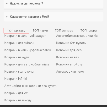
+
Нужно ли снятие лекал?
+
Как крепятся коврики в Ford?
ТОП марки
ТОП фильтры
ТОП товары
ТОП запросы
Коврики в салон volkswagen
Автомобильные коврики kia
Коврики для subaru
Коврики бмв купить
Коврики в машину фольксваген
Коврики для jeep
Коврики на ауди
Коврики на ваз
Коврики для автомобиля nissan
Коврики в тойоту
Коврики ssangyong
Автоковрики пежо
Коврики infiniti
Автомобильные коврики ева купить
Коврики для vw
Коврики на шкоду