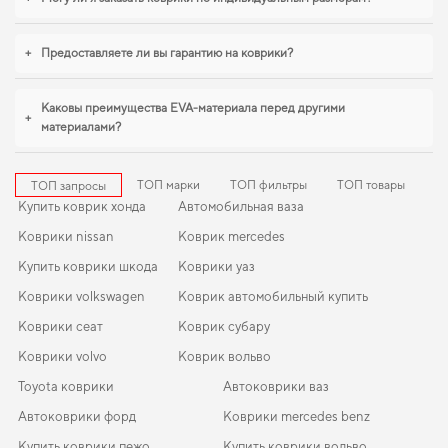
вашего автомобиля. Сделайте салон более защищённым от грязи и влаги,
купить коврики на форд куга
поможет быстро решить задачу без лишних
+
Предоставляете ли вы гарантию на коврики?
хлопот. Для владельцев, которые ценят порядок в автомобиле,
коврики
субару трибека
,
коврики автомобильные для jeep patriot
логично дополнят
оснащение салона. Рады быть полезными в заботе о вашем автомобиле и
Каковы преимущества EVA-материала перед другими
предлагать решения, которые оправдывают ожидания.
+
материалами?
ТОП марки
ТОП фильтры
ТОП товары
ТОП запросы
Купить коврик хонда
Автомобильная ваза
Коврики nissan
Коврик mercedes
Купить коврики шкода
Коврики уаз
Коврики volkswagen
Коврик автомобильный купить
Коврики сеат
Коврик субару
Коврики volvo
Коврик вольво
Toyota коврики
Автоковрики ваз
Автоковрики форд
Коврики mercedes benz
Купить коврики пежо
Купить коврики вольво