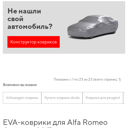
Не нашли
свой
автомобиль?
Конструктор ковриков
Показано с 1 по 23 из 23 (всего страниц: 1)
Возможно вы искали:
Volkswagen коврики
Купить коврики skoda
Коврики для peugeot
К
EVA-коврики для Alfa Romeo