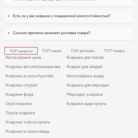
лишних хлопот. Когда требуется баланс между эстетикой и
функциональностью,
коврики для renault fluence
,
коврик в багажник для
peugeot rifter
становятся разумным выбором водителя. Рады быть
+
Есть ли у вас коврики с повышенной износостойкостью?
полезными в заботе о вашем автомобиле и предлагать решения, которые
оправдывают ожидания.
+
Сколько времени занимает доставка товара?
ТОП марки
ТОП фильтры
ТОП товары
ТОП запросы
Автоковрики цена
Коврики для mazda
Коврики автомобильные ева
Коврик для хендай
Коврики в салон hyundai
Автоковрики хонда
Коврики chrysler
Коврики для мерседес
Коврики форд
Мерседес коврики
Opel коврики
Коврики ауди купить
Toyota коврики
Коврики тойота купить
Коврики в салон мазда