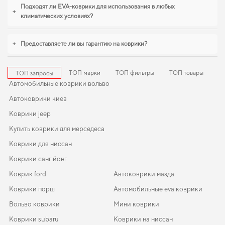
стоит уже сейчас. Для владельцев, которые ценят порядок в автомобиле,
Подходят ли EVA-коврики для использования в любых
+
коврик в багажник для daewoo lanos
,
коврики для машины toyota highlander
климатических условиях?
обеспечивают надежную эксплуатацию. Будем рады и в дальнейшем
помогать вам ухаживать за автомобилем и предлагать только проверенные
решения высокого качества.
+
Предоставляете ли вы гарантию на коврики?
ТОП марки
ТОП фильтры
ТОП товары
ТОП запросы
Автомобильные коврики вольво
Автоковрики киев
Коврики jeep
Купить коврики для мерседеса
Коврики для ниссан
Коврики санг йонг
Коврик ford
Автоковрики мазда
Коврики порш
Автомобильные eva коврики
Вольво коврики
Мини коврики
Коврики subaru
Коврики на ниссан