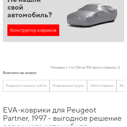
свой
автомобиль?
Конструктор ковриков
Показано с 1 по 106 из 106 (всего страниц: 1)
Возможно вы искали:
Коврики в машину тойота
Коврики для сузуки
Infiniti коврики
Авто
EVA-коврики для Peugeot
Partner, 1997 - выгодное решение
для вашего автомобиля