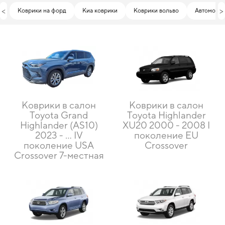
<
>
Коврики на форд
Киа коврики
Коврики вольво
Автомоби
Коврики в салон
Коврики в салон
Toyota Grand
Toyota Highlander
Highlander (AS10)
XU20 2000 - 2008 I
2023 - … IV
поколение EU
поколение USA
Crossover
Crossover 7-местная