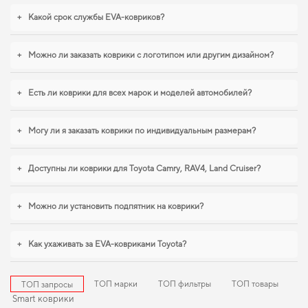
вашего внимания
+
Какой срок службы EVA-ковриков?
Наша продукция из EVA материала сочетает в себе передовые технологии
и высокое качество,
коврик в авто
создает оптимальный баланс между
+
Можно ли заказать коврики с логотипом или другим дизайном?
качеством, безопасностью и эстетикой для вашего автомобиля.
Продуманный уход за автомобилем начинается с мелочей,
купить коврики
+
Есть ли коврики для всех марок и моделей автомобилей?
шевроле каптива
поможет быстро решить задачу без лишних хлопот. Если
вы обновляете интерьер автомобиля,
коврики для renault vel satis
,
коврики
для ford galaxy
станут практичным решением на каждый день. Рады быть
+
Могу ли я заказать коврики по индивидуальным размерам?
полезными в заботе о вашем автомобиле и предлагать решения, которые
оправдывают ожидания.
+
Доступны ли коврики для Toyota Camry, RAV4, Land Cruiser?
+
Можно ли установить подпятник на коврики?
+
Как ухаживать за EVA-ковриками Toyota?
ТОП марки
ТОП фильтры
ТОП товары
ТОП запросы
Smart коврики