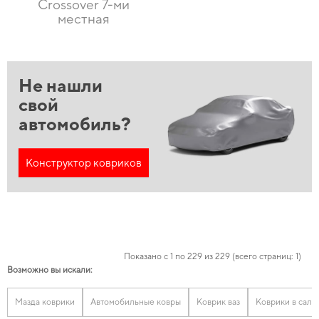
Crossover 7-ми
местная
Не нашли
свой
автомобиль?
Конструктор ковриков
Показано с 1 по 229 из 229 (всего страниц: 1)
Возможно вы искали:
Мазда коврики
Автомобильные ковры
Коврик ваз
Коврики в салон