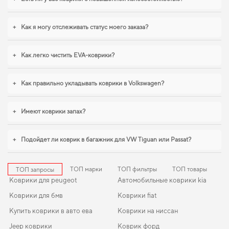
уход за автомобилем начинается с мелочей,
купить коврики для volkswagen
bora
можно без лишних затрат времени. В условиях ежедневных поездок
особенно важна практичность,
коврики в салон для renault logan
,
eva
+
Как я могу отслеживать статус моего заказа?
коврики для ваз ig 2126
станут практичным решением на каждый день. С
удовольствием продолжим помогать вам заботиться о вашем авто и
рекомендовать продукцию, в надежности которой уверены.
+
Как легко чистить EVA-коврики?
+
Как правильно укладывать коврики в Volkswagen?
+
Имеют коврики запах?
+
Подойдет ли коврик в багажник для VW Tiguan или Passat?
ТОП марки
ТОП фильтры
ТОП товары
ТОП запросы
Коврики для peugeot
Автомобильные коврики kia
Коврики для бмв
Коврики fiat
Купить коврики в авто ева
Коврики на ниссан
Jeep коврики
Коврик форд