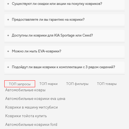
удачным выбором. Когда важна точная подгонка и аккуратный внешний вид,
+
Существуют ли скидки или акции на покупку ковриков?
eva коврики для kia telluride
,
коврики nissan sentra
помогают поддерживать
чистоту без лишних усилий. Будем рады и в дальнейшем помогать вам
ухаживать за автомобилем и предлагать только проверенные решения
+
Предоставляете ли вы гарантию на коврики?
высокого качества.
+
Доступны ли коврики для KIA Sportage или Ceed?
+
Можно ли мыть EVA-коврики?
+
Подойдут ли ваши коврики к комплектации с 3 рядом сидений?
ТОП марки
ТОП фильтры
ТОП товары
ТОП запросы
Автомобильные ковры
Автомобильные коврики eva цена
Коврики в машину митсубиси
Коврики тойота купить
Автомобильные коврики ford