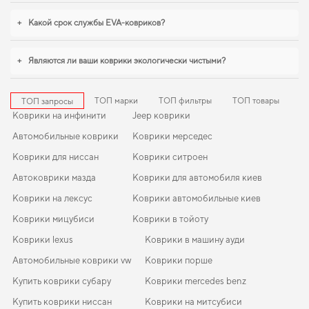
надежно. Продуманный уход за автомобилем начинается с мелочей,
купить
коврики для toyota iq
стоит уже сейчас. Для владельцев, которые ценят
+
Какой срок службы EVA-ковриков?
порядок в автомобиле,
коврик для matiz daewoo
,
коврики в салон для ford
edge
помогают поддерживать чистоту без лишних усилий. Мы всегда
готовы поддерживать вас в уходе за автомобилем и предлагать только
+
Являются ли ваши коврики экологически чистыми?
действительно достойные товары.
ТОП марки
ТОП фильтры
ТОП товары
ТОП запросы
Коврики на инфинити
Jeep коврики
Автомобильные коврики
Коврики мерседес
Коврики для ниссан
Коврики ситроен
Автоковрики мазда
Коврики для автомобиля киев
Коврики на лексус
Коврики автомобильные киев
Коврики мицубиси
Коврики в тойоту
Коврики lexus
Коврики в машину ауди
Автомобильные коврики vw
Коврики порше
Купить коврики субару
Коврики mercedes benz
Купить коврики ниссан
Коврики на митсубиси