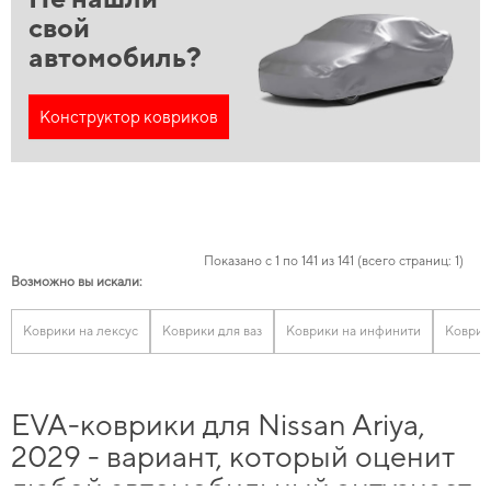
свой
автомобиль?
Конструктор ковриков
Показано с 1 по 141 из 141 (всего страниц: 1)
Возможно вы искали:
Коврики на лексус
Коврики для ваз
Коврики на инфинити
Коврик
EVA-коврики для Nissan Ariya,
2029 - вариант, который оценит
любой автомобильный энтузиаст