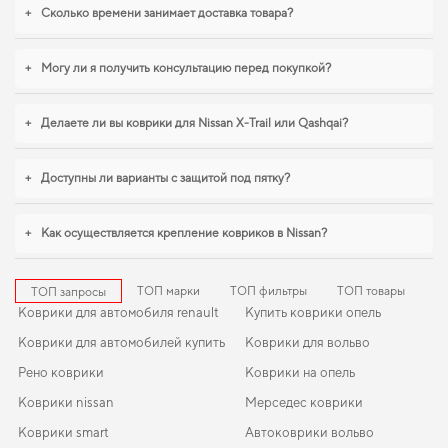
2109
можно без лишних затрат времени. Если вы обновляете интерьер
+
Сколько времени занимает доставка товара?
автомобиля,
коврик в багажник тойота аурис
,
коврик тойота королла
помогают поддерживать чистоту без лишних усилий. Продолжим работать
для вашего комфорта и предлагать товары, которым можно доверять
+
Могу ли я получить консультацию перед покупкой?
каждый день.
+
Делаете ли вы коврики для Nissan X-Trail или Qashqai?
+
Доступны ли варианты с защитой под пятку?
+
Как осуществляется крепление ковриков в Nissan?
ТОП марки
ТОП фильтры
ТОП товары
ТОП запросы
Коврики для автомобиля renault
Купить коврики опель
Коврики для автомобилей купить
Коврики для вольво
Рено коврики
Коврики на опель
Коврики nissan
Мерседес коврики
Коврики smart
Автоковрики вольво