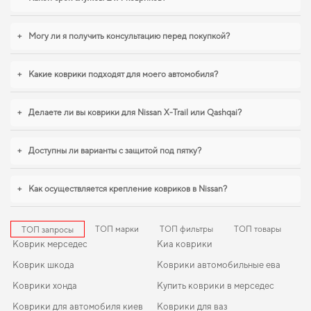
аккуратный внешний вид,
коврики для авто hyundai tucson
,
коврик для
nissan qashqai
становятся разумным выбором водителя. И дальше будем
помогать вам поддерживать авто в отличном состоянии, предлагая только
+
Могу ли я получить консультацию перед покупкой?
качественную продукцию.
+
Какие коврики подходят для моего автомобиля?
+
Делаете ли вы коврики для Nissan X-Trail или Qashqai?
+
Доступны ли варианты с защитой под пятку?
+
Как осуществляется крепление ковриков в Nissan?
ТОП марки
ТОП фильтры
ТОП товары
ТОП запросы
Коврик мерседес
Киа коврики
Коврик шкода
Коврики автомобильные ева
Коврики хонда
Купить коврики в мерседес
Коврики для автомобиля киев
Коврики для ваз