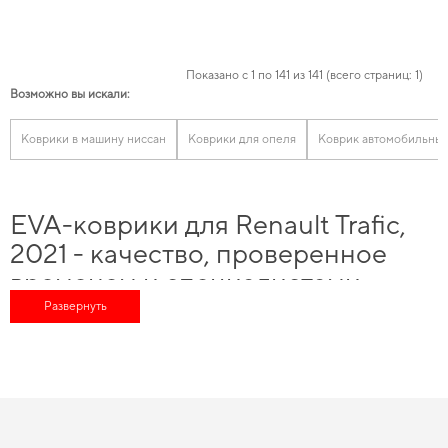
Показано с 1 по 141 из 141 (всего страниц: 1)
Возможно вы искали:
Коврики в машину ниссан
Коврики для опеля
Коврик автомобильный
EVA-коврики для Renault Trafic,
2021 - качество, проверенное
временем и специалистами
Развернуть
С доверенным брендом и крепкой репутацией, вы можете рассчитывать на
непревзойденное качество продукции, а именно
купить коврики eva
и
получить качественный и безопасный продукт, которого вы можете
доверять. Выбирайте практичные автомобильные аксессуары -
коврики на
машину цена
оправдывает свою популярность. Планируете защитить салон
от грязи,
эва коврики на заказ
легко онлайн. Изобилие товаров для
конкретных марок автомобилей позволяет нам обеспечивать