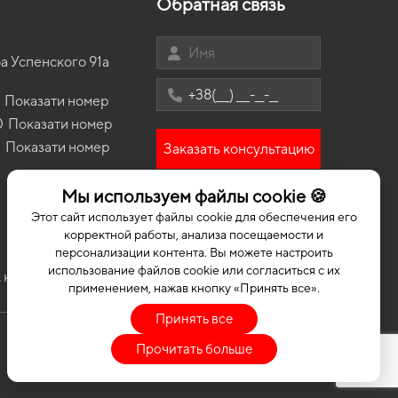
Обратная связь
ver
коврики для Geely Coolray 2030
Коврики Dadi
ики в салон Seat Toledo 2004 - 2009 III поколение
atchback 5-ти дверная
ину фольксваген
коврики для Lamborghini Huracan 2015
Коврики Ssang Yong
ики Ford Fiesta (Mk 8) 2017 - 2023 VII поколение
а Успенского 91а
коврики для Daewoo Gentra 2030
Коврики DS
atchback 5-ти дверная
коврики для Hyundai EX8 2025
ики Mitsubishi Pajero Wagon (V80) 2006 - 2021 IV
Показати номер
ление EU Crossover 5-ти дверная 7 местная
коврики для Volkswagen Caddy 2027
0
Показати номер
ики Chery Tiggo 2 Pro 2020 - … I поколение EU
3
Показати номер
Заказать консультацию
sover
ики ZAZ Vida 2012 - 2017 I поколение EU Sedan
Мы используем файлы cookie 🍪
ики Chrysler Stratus 1995 - 2000 I поколение USA
Этот сайт использует файлы cookie для обеспечения его
n
корректной работы, анализа посещаемости и
персонализации контента. Вы можете настроить
использование файлов cookie или согласиться с их
 коврики
Коврики для машини
Коврики в машину ЕВА
применением, нажав кнопку «Принять все».
Принять все
Прочитать больше