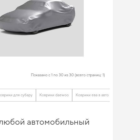
Показано с 1 по 30 из 30 (всего страниц: 1)
оврики для субару
Коврики daewoo
Коврики ева в авто
Автомобильны
ит любой автомобильный