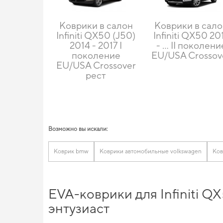
Коврики в салон
Коврики в сал
Infiniti QX50 (J50)
Infiniti QX50 20
2014 - 2017 I
- … II поколени
поколение
EU/USA Crossov
EU/USA Crossover
рест
Возможно вы искали:
Коврик bmw
Коврики автомобильные volkswagen
Ков
EVA-коврики для Infiniti Q
энтузиаст