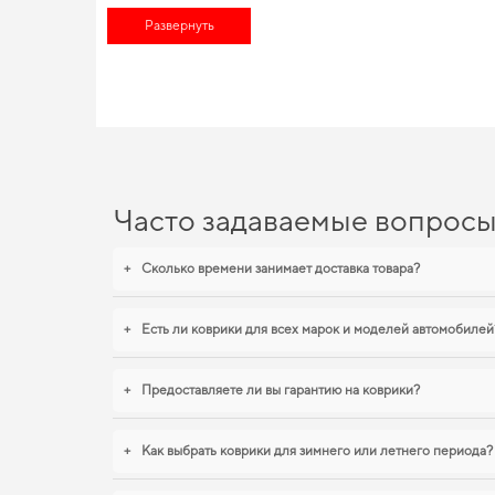
Сделайте поездки более удобными,
купить eva коврики в укр
практичные автомобильные аксессуары -
Развернуть
эва коврики с борта
особенностей наших решений состоит в специализации по мар
Сделайте поездки более удобными,
аксессуары в машину
под
EVA-коврики для Infiniti Q
С нашими EVA ковриками ваш автомобиль будет выглядеть бо
сохранить интерьер в идеальном состоянии,
купить коврики д
коврики для infiniti qx60
обеспечивают надежную эксплуатацию
Часто задаваемые вопрос
+
Сколько времени занимает доставка товара?
+
Есть ли коврики для всех марок и моделей автомобилей
+
Предоставляете ли вы гарантию на коврики?
+
Как выбрать коврики для зимнего или летнего периода?