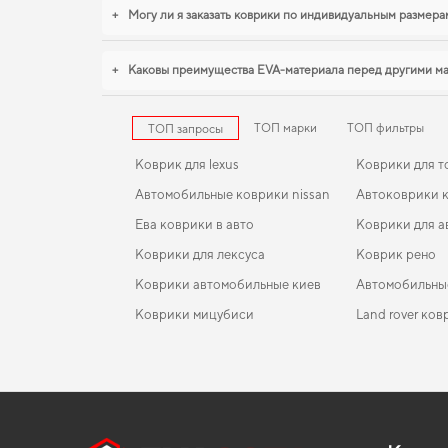
+
Могу ли я заказать коврики по индивидуальным размера
+
Каковы преимущества EVA-материала перед другими м
ТОП марки
ТОП фильтры
ТОП запросы
Коврик для lexus
Коврики для т
Автомобильные коврики nissan
Автоковрики к
Ева коврики в авто
Коврики для а
Коврики для лексуса
Коврик рено
Коврики автомобильные киев
Автомобильны
Коврики мицубиси
Land rover ко
Коврики мерседес
EVA-коврики для Skoda Kodiaq 2027
Коврики в салон Ford C-MAX (С344) 2015-2019 II
Коврики dodg
поколение USA Minivan рест Hybrid
Коврики jeep
EVA-коврики для Mercedes-Benz SL-Class 2019
Коврики lexus
Коврики в салон Kia Cerato (YD) 2012-2018 III
Коврики мазда
EVA-коврики для Maserati Levante 2026
Subaru коврик
поколение EU Hatchback