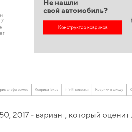
Не нашли
свой автомобиль?
он
17
е
Конструктор ковриков
er
рик альфа ромео
Коврики lexus
Infiniti коврики
Коврики в шкоду
К
X50, 2017 - вариант, который оцен