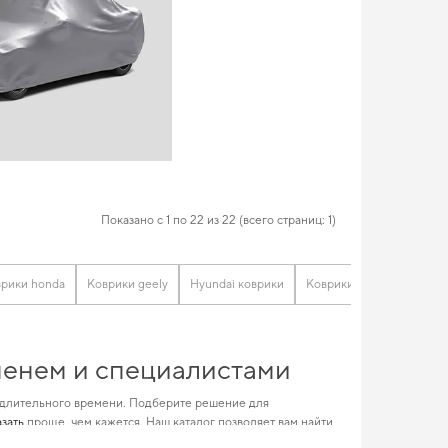
Показано с 1 по 22 из 22 (всего страниц: 1)
рики honda
Коврики geely
Hyundai коврики
Коврики fiat
Купить п
еменем и специалистами
 длительного времени. Подберите решение для
азать
проще, чем кажется. Наш каталог позволяет вам найти
удовлетворит любые технические и эстетические требования.