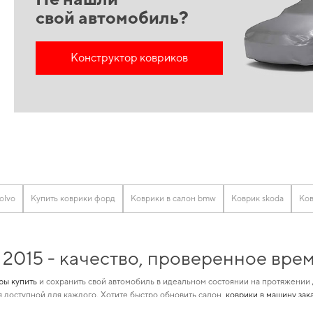
свой автомобиль?
Конструктор ковриков
olvo
Купить коврики форд
Коврики в салон bmw
Коврик skoda
Ков
 2015 - качество, проверенное вр
ры купить
и сохранить свой автомобиль в идеальном состоянии на протяжении
я доступной для каждого. Хотите быстро обновить салон,
коврики в машину зак
деленной марки автомобиля, предназначенные для
коврики в салон peugeot
и 