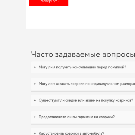
Развернуть
Сделайте поездки более удобными,
аксессуары автомобили
п
EVA-коврики для Geely MK,
Процесс изготовления наших ковриков из EVA материала учит
функциональности. Стремитесь к порядку в салоне,
купить ко
функциональностью,
eva коврики для hyundai venue
,
коврики 
действительно достойные товары.
Часто задаваемые вопрос
+
Могу ли я получить консультацию перед покупкой?
+
Могу ли я заказать коврики по индивидуальным размера
+
Существуют ли скидки или акции на покупку ковриков?
+
Предоставляете ли вы гарантию на коврики?
+
Как установить коврики в автомобиль?