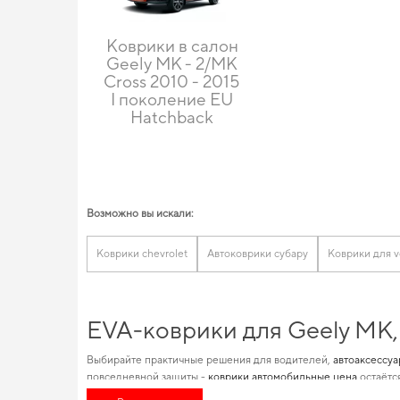
Коврики в салон
Geely MK - 2/MK
Cross 2010 - 2015
I поколение EU
Hatchback
Возможно вы искали:
Коврики chevrolet
Автоковрики субару
Коврики для v
EVA-коврики для Geely MK,
Выбирайте практичные решения для водителей,
автоаксессуа
повседневной защиты -
коврики автомобильные цена
остаётс
высококлассные автотовары, идеально подходящие для опре