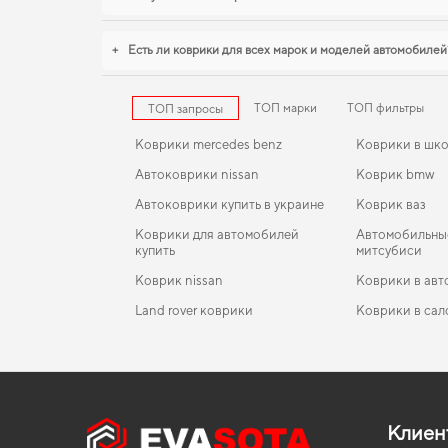
+
Есть ли коврики для всех марок и моделей автомобилей
ТОП марки
ТОП фильтры
ТОП запросы
Коврики mercedes benz
Коврики в шк
Автоковрики nissan
Коврик bmw
Автоковрики купить в украине
Коврик ваз
Коврики для автомобилей
Автомобильны
купить
митсубиси
Коврик nissan
Коврики в авт
Land rover коврики
Коврики в сал
Коврики honda
EVA-коврики для GAZ Next 2015
Коврики в салон Honda Pilot 2018-2022 III поколе
Коврики chevr
USA Crossover рест 8-ми местная
Коврики opel
EVA-коврики для Toyota FJ Cruiser 2018
Коврики daew
Коврики в салон Lincoln MKC 2014-2019 I поколе
Коврики peugeot
EVA-коврики для Renault Modus 2011
Коврики jeep
USA Crossover
Клиен
Коврики для skoda
EVA-коврики для Volkswagen E-Tharu 2027
Коврики ауди
Коврики в салон Jeep Patriot (MK74) 2011-2016 I