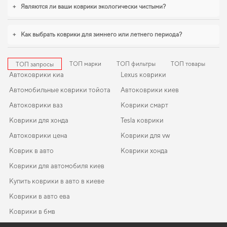
автомобиля volkswagen polo
станут практичным решением на каждый день.
+
Являются ли ваши коврики экологически чистыми?
Будем рады и в дальнейшем помогать вам ухаживать за автомобилем и
предлагать только проверенные решения высокого качества.
+
Как выбрать коврики для зимнего или летнего периода?
ТОП марки
ТОП фильтры
ТОП товары
ТОП запросы
Автоковрики киа
Lexus коврики
Автомобильные коврики тойота
Автоковрики киев
Автоковрики ваз
Коврики смарт
Коврики для хонда
Tesla коврики
Автоковрики цена
Коврики для vw
Коврик в авто
Коврики хонда
Коврики для автомобиля киев
Купить коврики в авто в киеве
Коврики в авто ева
Коврики в бмв
Коврики fiat
Коврики ауди
EVA-коврики для BMW X3 2011
Коврики в салон Hyundai ix55 2007-2012 I поколение EU/USA
Коврики ева бмв