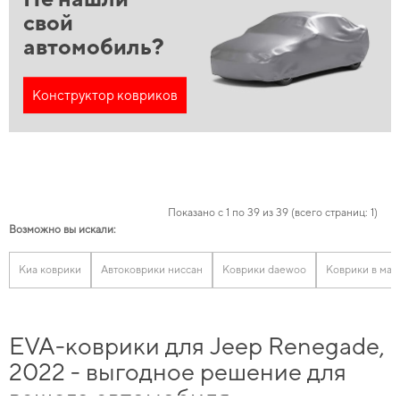
свой
автомобиль?
Конструктор ковриков
Показано с 1 по 39 из 39 (всего страниц: 1)
Возможно вы искали:
Киа коврики
Автоковрики ниссан
Коврики daewoo
Коврики в маш
EVA-коврики для Jeep Renegade,
2022 - выгодное решение для
вашего автомобиля