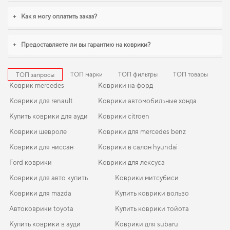
долгие годы. Стремитесь к порядку в салоне,
купить коврики для fiat 500
можно без лишних затрат времени. Если вы обновляете интерьер
+
Как я могу оплатить заказ?
автомобиля,
коврики для volvo v50
,
коврики для seat alhambra
логично
дополнят оснащение салона. И дальше будем помогать вам поддерживать
авто в отличном состоянии, предлагая только качественную продукцию.
+
Предоставляете ли вы гарантию на коврики?
ТОП марки
ТОП фильтры
ТОП товары
ТОП запросы
Коврик mercedes
Коврики на форд
Коврики для renault
Коврики автомобильные хонда
Купить коврики для ауди
Коврики citroen
Коврики шевроле
Коврики для mercedes benz
Коврики для ниссан
Коврики в салон hyundai
Ford коврики
Коврики для лексуса
Коврики для авто купить
Коврики митсубиси
Коврики для mazda
Купить коврики вольво
Автоковрики toyota
Купить коврики тойота
Купить коврики в ауди
Коврики для subaru