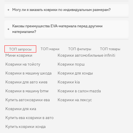
коврик для skoda fabia combi
стоит уже сейчас. Когда требуется баланс
+
Могу ли я заказать коврики по индивидуальным размерам?
между эстетикой и функциональностью,
коврики для lexus rx
,
коврики
мазда сх 7
логично дополнят оснащение салона. С удовольствием
продолжим помогать вам заботиться о вашем авто и рекомендовать
Каковы преимущества EVA-материала перед другими
продукцию, в надежности которой уверены.
+
материалами?
ТОП марки
ТОП фильтры
ТОП товары
ТОП запросы
Мини коврики
Коврики автомобильные infiniti
Коврики на тойоту
Коврики порш
Коврики в машину шкода
Коврики для хонды
Коврики для авто киев
Коврики kia
Коврики в машину bmw
Коврики в салон mazda
Купить автоковрики ева
Коврики на лексус
Коврики для киа
Купить ева коврики в авто
Купить коврики хонда