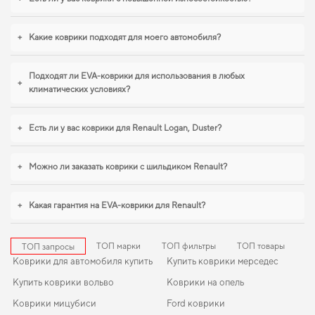
благодаря продуманному дизайну и функциональности. Сделайте салон
более защищённым от грязи и влаги,
купить коврики для авто ваз 21099
можно без лишних затрат времени. Для владельцев, которые ценят
+
Какие коврики подходят для моего автомобиля?
порядок в автомобиле,
коврики митсубиси паджеро
,
коврики в багажник
для fiat 500x
становятся разумным выбором водителя. И дальше будем
помогать вам поддерживать авто в отличном состоянии, предлагая только
Подходят ли EVA-коврики для использования в любых
+
качественную продукцию.
климатических условиях?
+
Есть ли у вас коврики для Renault Logan, Duster?
+
Можно ли заказать коврики с шильдиком Renault?
+
Какая гарантия на EVA-коврики для Renault?
ТОП марки
ТОП фильтры
ТОП товары
ТОП запросы
Коврики для автомобиля купить
Купить коврики мерседес
Купить коврики вольво
Коврики на опель
Коврики мицубиси
Ford коврики